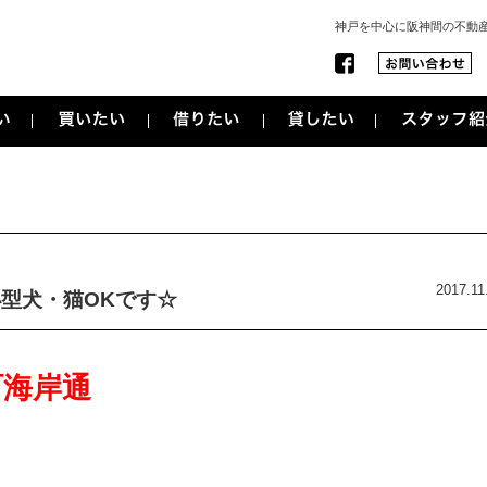
神戸を中心に阪神間の不動産
2017.11
型犬・猫OKです☆
町海岸通