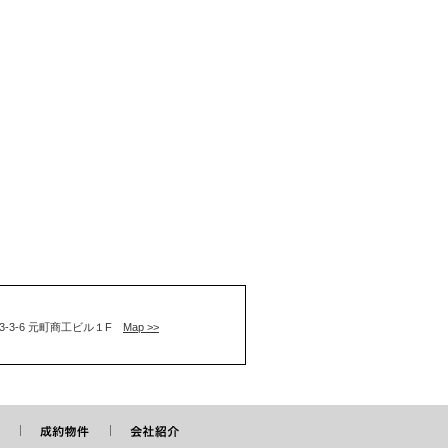
通3-3-6 元町商工ビル１F
Map >>