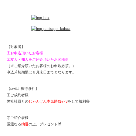
【対象者】
①お申込頂いたお客様
②友人・知人をご紹介頂いたお客様※
（※ご紹介頂いたお客様のお申込必須。）
申込〆切期限は６月末日までとなります。
【switch獲得条件】
①ご成約者様
弊社社員との
じゃんけん本気勝負✊️×3
をして勝利😆
②ご紹介者様
厳選なる
抽選
の上、プレゼント🎁