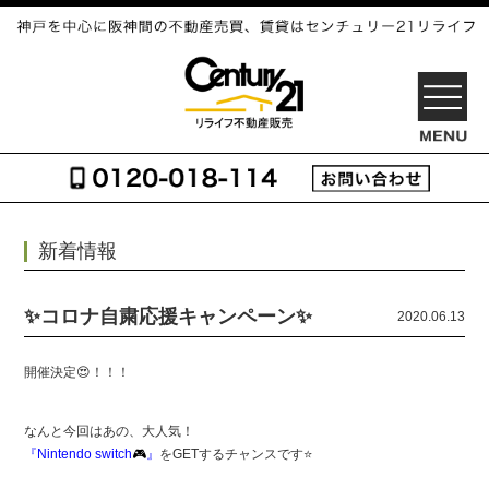
OPEN
新着情報
✨コロナ自粛応援キャンペーン✨
2020.06.13
開催決定😍！！！
なんと今回はあの、大人気！
『Nintendo switch
🎮
』
をGETするチャンスです⭐️